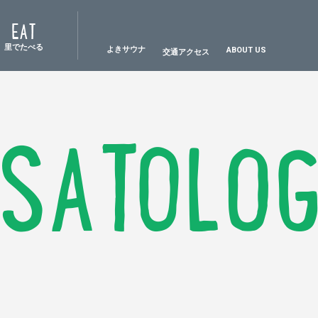
EAT
里でたべる
よきサウナ
ABOUT US
交通アクセス
SATOLO