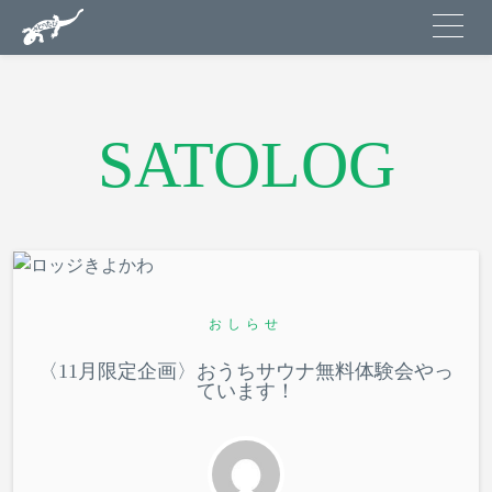
Check in - check out date
SATOLOG
Guests
Search
おしらせ
〈11月限定企画〉おうちサウナ無料体験会やっ
ています！
STAY
/ 里ですごす
EXPERIENCE
/ 里であそぶ